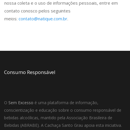
nossa coleta e o uso de informações pessoais, entre em
contato conosco pelos seguintes
meios:
contato@natique.com.br
.
Consumo Responsável
O
Sem Excesso
é uma plataforma de informação,
conscientização e educação sobre o consumo responsável de
bebidas alcoólicas, mantido pela Associação Brasileira de
Bebidas (ABRABE). A Cachaça Santo Grau apoia esta iniciativa.